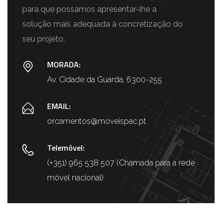
para que possamos apresentar-lhe a
solução mais adequada à concretização do
seu projeto.
MORADA:
Av. Cidade da Guarda, 6300-255
EMAIL:
orcamentos@moveispac.pt
Telemóvel:
(+351) 965 538 507 (Chamada para a rede
móvel nacional)